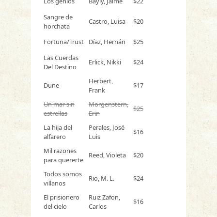
Los genios
Bayly, Jaime
$22
Sangre de
Castro, Luisa
$20
horchata
Fortuna/Trust
Díaz, Hernán
$25
Las Cuerdas
Erlick, Nikki
$24
Del Destino
Herbert,
Dune
$17
Frank
Un mar sin
Morgenstern,
$25
estrellas
Erin
La hija del
Perales, José
$16
alfarero
Luis
Mil razones
Reed, Violeta
$20
para quererte
Todos somos
Rio, M. L.
$24
villanos
El prisionero
Ruiz Zafon,
$16
del cielo
Carlos