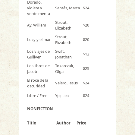
Dorado,
violeta y
Santés, Marta
$24
verde menta
Strout,
Ay, William
$20
Elizabeth
Strout,
Lucy y el mar
$20
Elizabeth
Los viajes de
Swift,
$12
Gulliver
Jonathan
Los libros de
Tokarczuk,
$25
Jacob
Olga
El roce de la
Valero, Jesús
$24
oscuridad
Libre / Free
Ypi, Lea
$24
NONFICTION
Title
Author
Price