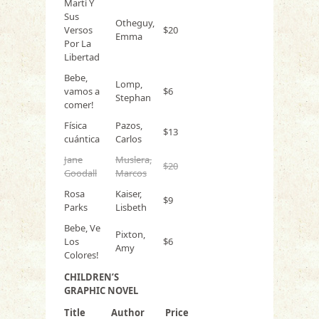
Martí Y
Sus
Otheguy,
Versos
$20
Emma
Por La
Libertad
Bebe,
Lomp,
vamos a
$6
Stephan
comer!
Física
Pazos,
$13
cuántica
Carlos
Jane
Muslera,
$20
Goodall
Marcos
Rosa
Kaiser,
$9
Parks
Lisbeth
Bebe, Ve
Pixton,
Los
$6
Amy
Colores!
CHILDREN’S
GRAPHIC NOVEL
Title
Author
Price