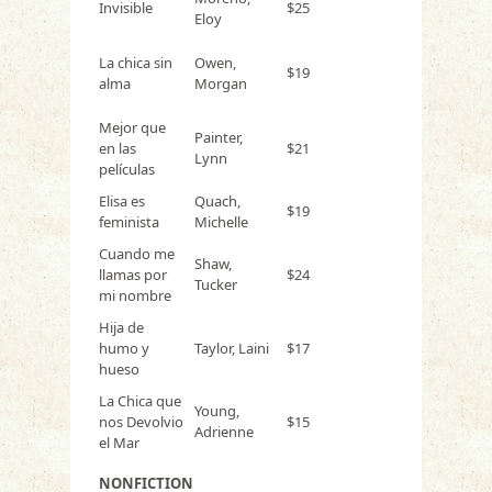
Invisible
$25
Eloy
La chica sin
Owen,
$19
alma
Morgan
Mejor que
Painter,
en las
$21
Lynn
películas
Elisa es
Quach,
$19
feminista
Michelle
Cuando me
Shaw,
llamas por
$24
Tucker
mi nombre
Hija de
humo y
Taylor, Laini
$17
hueso
La Chica que
Young,
nos Devolvio
$15
Adrienne
el Mar
NONFICTION