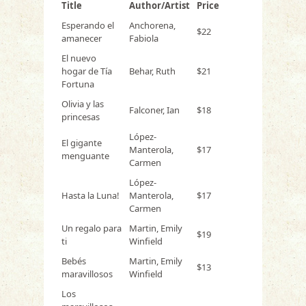
Title
Author/Artist
Price
Esperando el
Anchorena,
$22
amanecer
Fabiola
El nuevo
hogar de Tía
Behar, Ruth
$21
Fortuna
Olivia y las
Falconer, Ian
$18
princesas
López-
El gigante
Manterola,
$17
menguante
Carmen
López-
Hasta la Luna!
Manterola,
$17
Carmen
Un regalo para
Martin, Emily
$19
ti
Winfield
Bebés
Martin, Emily
$13
maravillosos
Winfield
Los