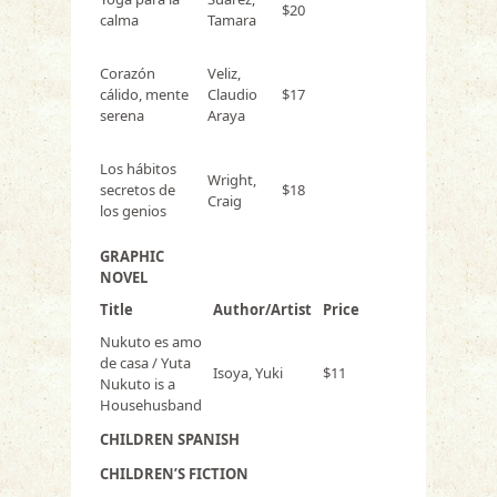
$20
calma
Tamara
Corazón
Veliz,
cálido, mente
Claudio
$17
serena
Araya
Los hábitos
Wright,
secretos de
$18
Craig
los genios
GRAPHIC
NOVEL
Title
Author/Artist
Price
Nukuto es amo
de casa / Yuta
Isoya, Yuki
$11
Nukuto is a
Househusband
CHILDREN SPANISH
CHILDREN’S FICTION