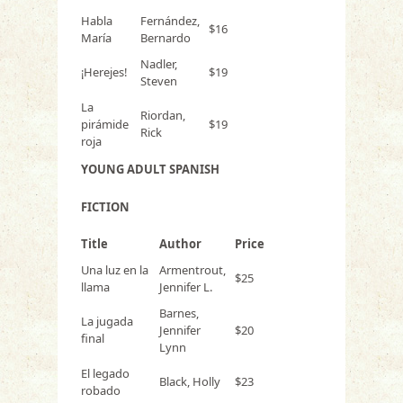
Habla
Fernández,
$16
María
Bernardo
Nadler,
¡Herejes!
$19
Steven
La
Riordan,
pirámide
$19
Rick
roja
YOUNG ADULT SPANISH
FICTION
Title
Author
Price
Una luz en la
Armentrout,
$25
llama
Jennifer L.
Barnes,
La jugada
Jennifer
$20
final
Lynn
El legado
Black, Holly
$23
robado