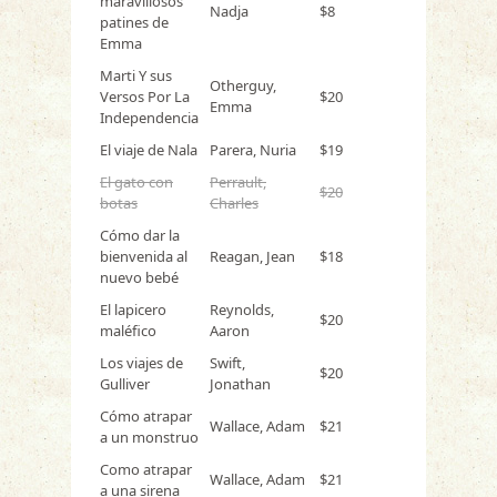
maravillosos
Nadja
$8
patines de
Emma
Marti Y sus
Otherguy,
Versos Por La
$20
Emma
Independencia
El viaje de Nala
Parera, Nuria
$19
El gato con
Perrault,
$20
botas
Charles
Cómo dar la
bienvenida al
Reagan, Jean
$18
nuevo bebé
El lapicero
Reynolds,
$20
maléfico
Aaron
Los viajes de
Swift,
$20
Gulliver
Jonathan
Cómo atrapar
Wallace, Adam
$21
a un monstruo
Como atrapar
Wallace, Adam
$21
a una sirena