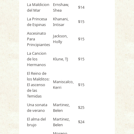
La Maldicion
Ernshaw,
$14
del Mar
Shea
La Princesa
Khanani,
$15
de Espinas
Intisar
Ascesinato
Jackson,
Para
$15
Holly
Principiantes
La Cancion
de los
Klune, TJ
$15
Hermanos
El Reino de
los Malditos:
Maniscalco,
El ascenso
$15
Kerri
de las
Temidas
Una sonata
Martinez,
$25
de verano
Belen
El alma del
Martinez,
$24
brujo
Belen
Moreno,