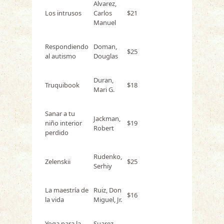
Alvarez,
Los intrusos
Carlos
$21
Manuel
Respondiendo
Doman,
$25
al autismo
Douglas
Duran,
Truquibook
$18
Mari G.
Sanar a tu
Jackman,
niño interior
$19
Robert
perdido
Rudenko,
Zelenskii
$25
Serhiy
La maestría de
Ruiz, Don
$16
la vida
Miguel, Jr.
Yoga para la
Suarez,