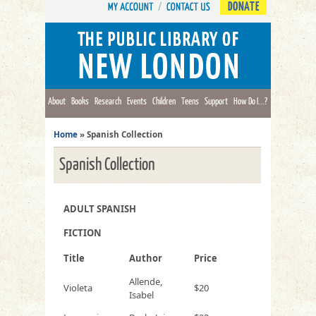
DONATE
About
Books
Research
Events
Children
Teens
Support
How Do I...?
Home
»
Spanish Collection
Spanish Collection
ADULT SPANISH
FICTION
Title
Author
Price
Allende,
Violeta
$20
Isabel