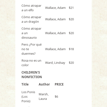
Cómo atrapar
Wallace, Adam
$21
a un elfo
Cómo atrapar
Wallace, Adam
$20
a un dragón
Cómo atrapar
a un
Wallace, Adam
$20
dinosaurio
Pero ¿Por qué
no te
Wallace, Adam
$18
duermes?
Rosa no es un
Ward, Lindsay
$20
color
CHILDREN’S
NONFICTION
Title
Author
PRICE
Los Ponis
Marsh,
(Los
$6
Laura
Ponis)